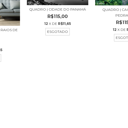
QUADRO | CIDADE DO PANAMÁ
QUADRO | CA
PEDRA
R$115,00
R$11
12
X DE
R$11,65
12
X DE
 RAIOS DE
ESGOTADO
ESGO
65