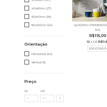
40x60cm (27)
60x90cm (26)
80x120cm (24)
QUADRO | PRIMEIROS
SOL
R$115,00
12
X DE
R$11,
Orientação
ESGOTADO
Horizontal (24)
Vertical (5)
Preço
DE
ATÉ