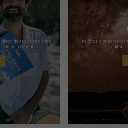
pilado de todos os diários
As fotos e quadros ret
lando pela América.
culturas
R