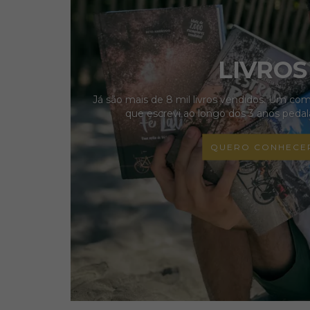
LIVROS
Já são mais de 8 mil livros vendidos. Um com
que escrevi ao longo dos 3 anos peda
QUERO CONHECE