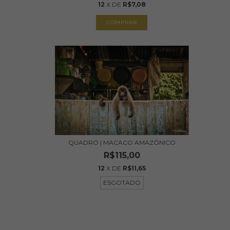
12
X DE
R$7,08
COMPRAR
QUADRO | MACACO AMAZÔNICO
R$115,00
12
X DE
R$11,65
ESGOTADO