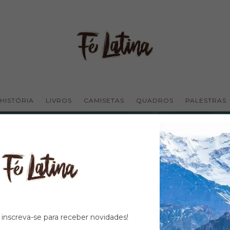
HISTÓRIA
LIVROS
CAMISETAS
QUADROS
PALESTRAS
, inscreva-se para receber novidades!