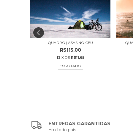
A RIQUENHA
QUADRO | ASAS NO CÉU
QUA
R$115,00
12
X DE
R$11,65
ESGOTADO
ENTREGAS GARANTIDAS
Em todo país