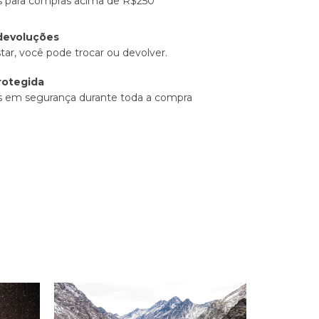
is para compras acima de R$250
devoluções
tar, você pode trocar ou devolver.
rotegida
s em segurança durante toda a compra