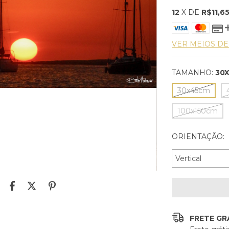
12
X DE
R$11,6
VER MEIOS D
TAMANHO:
30
30x45cm
100x150cm
ORIENTAÇÃO:
FRETE GR