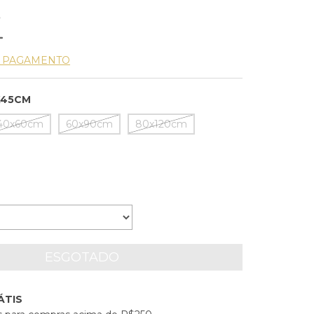
5
E PAGAMENTO
X45CM
40x60cm
60x90cm
80x120cm
ÁTIS