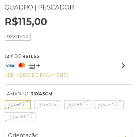
QUADRO | PESCADOR
R$115,00
ESGOTADO
12
X DE
R$11,65
VER MEIOS DE PAGAMENTO
TAMANHO:
30X45CM
30x45cm
40x60cm
60x90cm
80x120cm
100x150cm
Orientação: